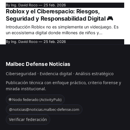
actualización necesaria. El mensaje menciona a Tarjeta
By Ing. David Roco
25 feb. 2026
Naranja. No hay errores evidentes. No hay amenazas
Roblox y el Ciberespacio: Riesgos,
explícitas. Solo urgencia. Hace clic. En pocos minutos,
Seguridad y Responsabilidad Digital 🎮
pierde casi dos millones de pesos. La mecánica detrás
Introducción Roblox no es simplemente un videojuego. Es
un ecosistema digital donde millones de niños y
adolescentes interactúan diariamente. Con más de 70
By Ing. David Roco
25 feb. 2026
millones de usuarios activos diarios a nivel global, Roblox
funciona como una plataforma social, económica y creativa
dentro del ciberespacio. Pero donde hay interacción masiva,
también hay
Malbec Defense Noticias
Ciberseguridad · Evidencia digital · Análisis estratégico
Publicación técnica con enfoque práctico, criterio forense y
mirada institucional.
🌐 Nodo federado (ActivityPub)
@noticias@noticias.malbec-defense.com
Verificar federación