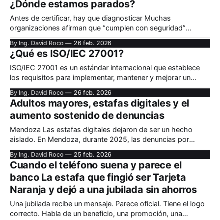
¿Dónde estamos parados?
Antes de certificar, hay que diagnosticar Muchas
organizaciones afirman que “cumplen con seguridad”
porque tienen antivirus, firewall o backups. Sin embargo, la
By Ing. David Roco
26 feb. 2026
norma ISO/IEC 27001 no evalúa herramientas aisladas, sino
¿Qué es ISO/IEC 27001?
la existencia de un Sistema de Gestión estructurado, basado
en riesgos y respaldado por la dirección. El primer paso
ISO/IEC 27001 es un estándar internacional que establece
los requisitos para implementar, mantener y mejorar un
Sistema de Gestión de Seguridad de la Información (SGSI).
By Ing. David Roco
26 feb. 2026
No se trata de instalar un firewall ni de comprar una
Adultos mayores, estafas digitales y el
herramienta tecnológica específica. Se trata de diseñar un
aumento sostenido de denuncias
modelo de gestión basado en
Mendoza Las estafas digitales dejaron de ser un hecho
aislado. En Mendoza, durante 2025, las denuncias por
fraudes financieros y engaños digitales crecieron de manera
By Ing. David Roco
25 feb. 2026
sostenida, y los adultos mayores aparecen como uno de los
Cuando el teléfono suena y parece el
grupos más afectados. Según un relevamiento publicado
banco La estafa que fingió ser Tarjeta
por Los Andes en 2025, se registraron 1.
Naranja y dejó a una jubilada sin ahorros
Una jubilada recibe un mensaje. Parece oficial. Tiene el logo
correcto. Habla de un beneficio, una promoción, una