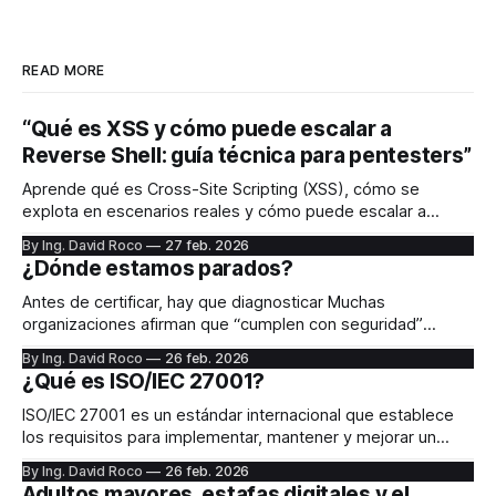
READ MORE
“Qué es XSS y cómo puede escalar a
Reverse Shell: guía técnica para pentesters”
Aprende qué es Cross-Site Scripting (XSS), cómo se
explota en escenarios reales y cómo puede escalar a
Reverse Shell. Guía técnica para estudiantes de seguridad
By Ing. David Roco
27 feb. 2026
ofensiva.
¿Dónde estamos parados?
Antes de certificar, hay que diagnosticar Muchas
organizaciones afirman que “cumplen con seguridad”
porque tienen antivirus, firewall o backups. Sin embargo, la
By Ing. David Roco
26 feb. 2026
norma ISO/IEC 27001 no evalúa herramientas aisladas, sino
¿Qué es ISO/IEC 27001?
la existencia de un Sistema de Gestión estructurado,
basado en riesgos y respaldado por la dirección. El primer
ISO/IEC 27001 es un estándar internacional que establece
paso
los requisitos para implementar, mantener y mejorar un
Sistema de Gestión de Seguridad de la Información (SGSI).
By Ing. David Roco
26 feb. 2026
No se trata de instalar un firewall ni de comprar una
Adultos mayores, estafas digitales y el