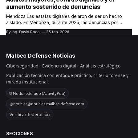
herramienta tecnológica específica. Se trata de diseñar un
aumento sostenido de denuncias
modelo de gestión basado en
Mendoza Las estafas digitales dejaron de ser un hecho
aislado. En Mendoza, durante 2025, las denuncias por
fraudes financieros y engaños digitales crecieron de
By Ing. David Roco
25 feb. 2026
manera sostenida, y los adultos mayores aparecen como
uno de los grupos más afectados. Según un relevamiento
publicado por Los Andes en 2025, se registraron 1.
Malbec Defense Noticias
Ciberseguridad · Evidencia digital · Análisis estratégico
Publicación técnica con enfoque práctico, criterio forense y
mirada institucional.
🌐 Nodo federado (ActivityPub)
@noticias@noticias.malbec-defense.com
Verificar federación
SECCIONES