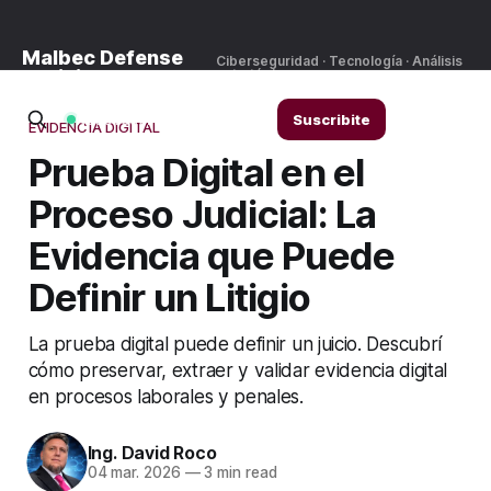
Malbec Defense
Ciberseguridad · Tecnología · Análisis
Noticias
estratégico
Ingresar
Suscribite
Nodo federado
EVIDENCIA DIGITAL
Prueba Digital en el
Proceso Judicial: La
Evidencia que Puede
Definir un Litigio
La prueba digital puede definir un juicio. Descubrí
cómo preservar, extraer y validar evidencia digital
en procesos laborales y penales.
Ing. David Roco
04 mar. 2026
—
3 min read